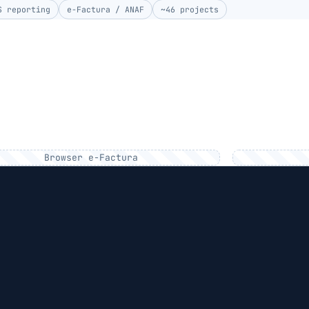
S reporting
e-Factura / ANAF
~46 projects
Browser e-Factura