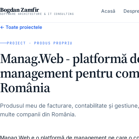
Bogdan Zamfir
Acasă
Despr
SOFTWARE ARCHITECTURE & IT CONSULTING
← Toate proiectele
PROIECT · PRODUS PROPRIU
Manag.Web - platformă d
management pentru comp
România
Produsul meu de facturare, contabilitate și gestiune,
multe companii din România.
Manag.Web e o platformă de management pe care o const