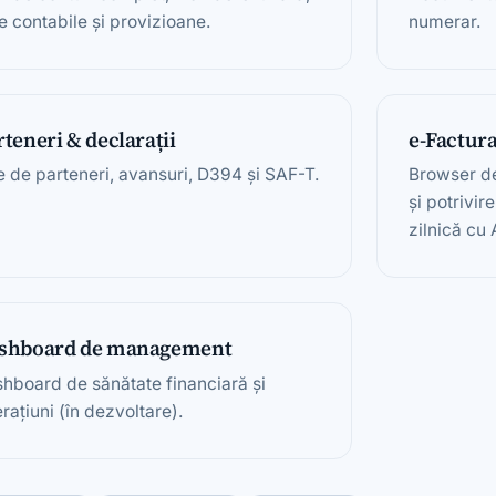
e contabile și provizioane.
numerar.
rteneri & declarații
e-Factur
e de parteneri, avansuri, D394 și SAF-T.
Browser de
și potrivir
zilnică cu
shboard de management
hboard de sănătate financiară și
rațiuni (în dezvoltare).