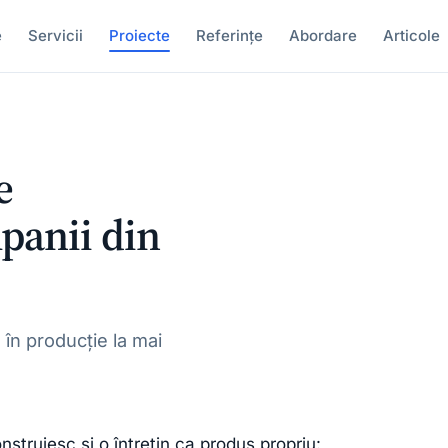
e
Servicii
Proiecte
Referințe
Abordare
Articole
e
anii din
 în producție la mai
ruiesc și o întrețin ca produs propriu: