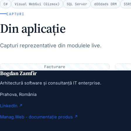
C#
Visual WebGui (Gizmox)
SQL Server
dOOdads ORM
SSR
CAPTURI
Din aplicație
Capturi reprezentative din modulele live.
Facturare
Bogdan Zamfir
Arhitectură software și consultanță IT enterprise.
Prahova, România
LinkedIn ↗
Manag.Web - documentație produs ↗